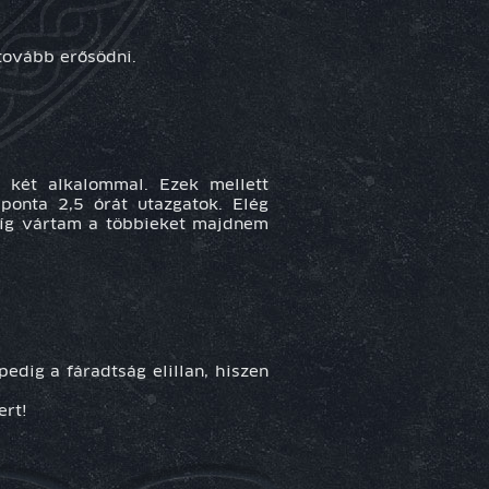
tovább erősödni.
i két alkalommal. Ezek mellett
ponta 2,5 órát utazgatok. Elég
amíg vártam a többieket majdnem
edig a fáradtság elillan, hiszen
ert!