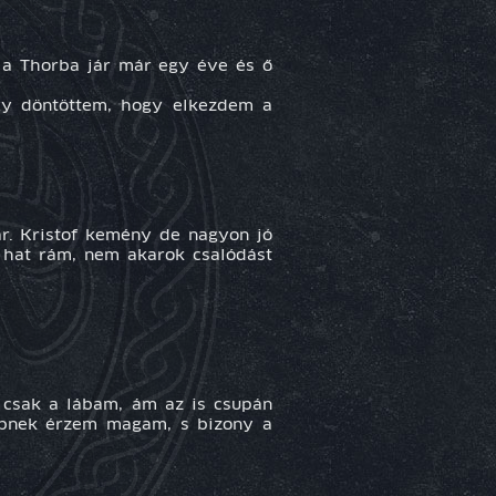
s a Thorba jár már egy éve és ő
úgy döntöttem, hogy elkezdem a
r. Kristof kemény de nagyon jó
n hat rám, nem akarok csalódást
, csak a lábam, ám az is csupán
ebbnek érzem magam, s bizony a