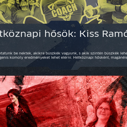
tköznapi hősök: Kiss Ram
atunk be nektek, akikre büszkék vagyunk, s akik szintén büszkék lehe
 igenis komoly eredményeket lehet elérni. Hétköznapi hősként, magánélet