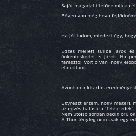
Saját magadat illetően mik a cé
Bőven van még hova fejlődnöm: 
Ha jól tudom, mindezt úgy, hogy
Edzés mellett suliba járok és
önkénteskedni is járok. Ha pe
fárasztó! Volt olyan, hogy elő
elaludtam.
Azonban a kitartás eredményekk
Egyrészt érzem, hogy megéri, má
az edzés hatására "felébredek",
Nem utolsó sorban pedig örülök
A Thor tényleg nem csak egy e