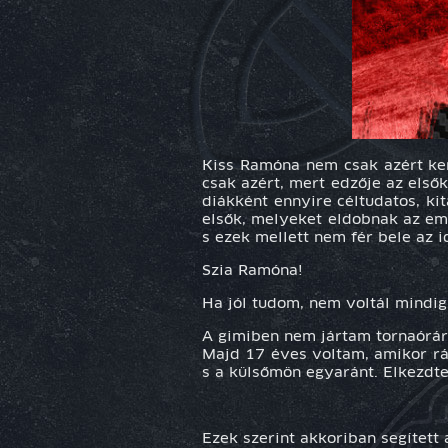
Kiss Ramóna nem csak azért kerü
csak azért, mert edzője az első
diákként ennyire céltudatos, ki
elsők, melyeket eldobnak az em
s ezek mellett nem fér bele az i
Szia Ramóna!
Ha jól tudom, nem voltál mindig
A gimiben nem jártam tornaórár
Majd 17 éves voltam, amikor rá
s a külsőmön egyaránt. Elkezdte
Ezek szerint akkoriban segített 