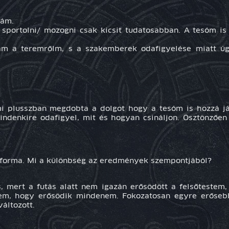
rám.
sportolni/ mozogni csak kicsit tudatosabban. A tesóm i
ttam a teremrőlm, s a szakemberek odafigyelése miatt 
mi plusszban megdobta a dolgot hogy a tesóm is hozzá já
indenkire odafigyel, mit és hogyan csináljon. Ösztönzőe
sforma. Mi a különbség az eredmények szempontjából?
és, mert a futás alatt nem igazán erősödött a felsőtestem
rzem, hogy erősödik mindenem. Fokozatosan egyre erős
áltozott.