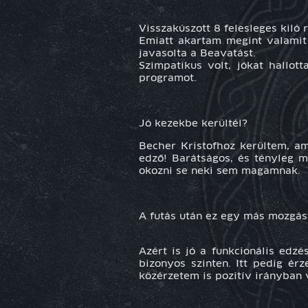
Visszakúszott 8 felesleges kiló 
Emiatt akartam megint valamit 
javasolta a Beavatást.
Szimpatikus volt, jókat hallo
programot.
Jó kezekbe kerültél?
Becher Kristofhoz kerültem, a
edző! Barátságos, és tényleg m
okozni se neki sem magamnak.
A futás után ez egy más mozgá
Azért is jó a funkcionális edz
bizonyos szinten. Itt pedig é
közérzetem is pozitív irányban v