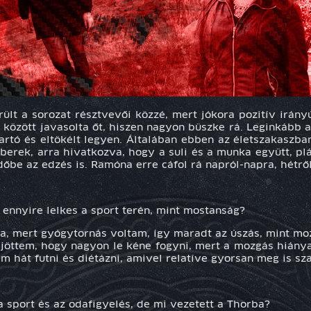
lt a sorozat résztvevői közzé, mert jókora pozitív irány
k között javasolta őt, hiszen nagyon büszke rá. Leginkább 
tartó és eltökélt legyen. Általában ebben az életszakaszba
berek, arra hivatkozva, hogy a suli és a munka együtt, pl
dőbe az edzés is. Ramóna erre cáfol rá napról-napra, hétről
 ennyire lelkes a sport terén, mint mostanság?
a, mert gyógytornás voltam, így maradt az úszás, mint mo
jöttem, hogy nagyon le kéne fogyni, mert a mozgás hiány
m hát futni és diétázni, amivel relatíve gyorsan meg is sz
a sport és az odafigyelés, de mi vezetett a Thorba?