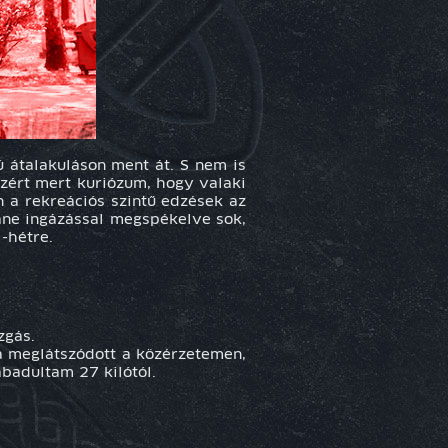
ú átalakuláson ment át. S nem is
azért mert kuriózum, hogy valaki
n a rekreációs szintű edzések az
áne ingázással megspékelve sok,
-hétre.
zgás.
a meglátszódott a közérzetemen,
abadultam 27 kilótól.