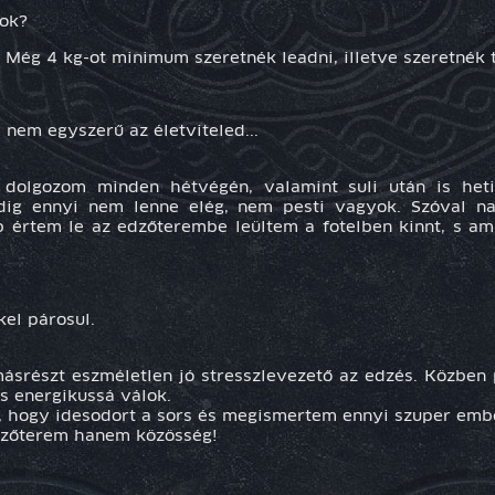
lok?
Még 4 kg-ot minimum szeretnék leadni, illetve szeretnék 
 nem egyszerű az életviteled...
 dolgozom minden hétvégén, valamint suli után is het
dig ennyi nem lenne elég, nem pesti vagyok. Szóval na
bb értem le az edzőterembe leültem a fotelben kinnt, s 
el párosul.
srészt eszméletlen jó stresszlevezető az edzés. Közben p
 s energikussá válok.
, hogy idesodort a sors és megismertem ennyi szuper emb
dzőterem hanem közösség!