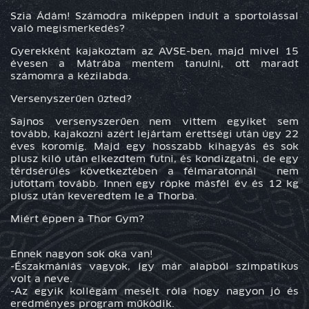
Szia Ádám! Számodra miképpen indult a sportolással
való megismerkedés?
Gyerekként kajakoztam az AVSE-ben, majd mivel 15
évesen a Mátrába mentem tanulni, ott maradt
számomra a kézilabda.
Versenyszerűen űzted?
Sajnos versenyszerűen nem vittem egyiket sem
tovább, kajakozni azért lejártam érettségi után úgy 22
éves koromig. Majd egy hosszabb kihagyás és sok
plusz kiló után elkezdtem futni, és kondizgatni, de egy
térdsérülés következtében a félmaratonnál nem
jutottam tovább. Innen egy röpke másfél év és 12 kg
plusz után keveredtem le a Thorba.
Miért éppen a Thor Gym?
Ennek nagyon sok oka van!
-Északmániás vagyok, így már alapból szimpatikus
volt a neve.
-Az egyik kollégám mesélt róla hogy nagyon jó és
eredményes program működik.