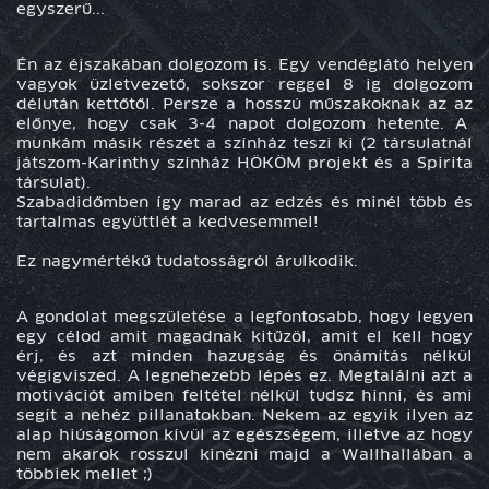
egyszerű...
Én az éjszakában dolgozom is. Egy vendéglátó helyen
vagyok üzletvezető, sokszor reggel 8 ig dolgozom
délután kettőtől. Persze a hosszú műszakoknak az az
előnye, hogy csak 3-4 napot dolgozom hetente. A
munkám másik részét a színház teszi ki (2 társulatnál
játszom-Karinthy színház HÖKÖM projekt és a Spirita
társulat).
Szabadidőmben így marad az edzés és minél több és
tartalmas együttlét a kedvesemmel!
Ez nagymértékű tudatosságról árulkodik.
A gondolat megszületése a legfontosabb, hogy legyen
egy célod amit magadnak kitűzöl, amit el kell hogy
érj, és azt minden hazugság és önámítás nélkül
végigviszed. A legnehezebb lépés ez. Megtalálni azt a
motivációt amiben feltétel nélkül tudsz hinni, és ami
segít a nehéz pillanatokban. Nekem az egyik ilyen az
alap hiúságomon kívül az egészségem, illetve az hogy
nem akarok rosszul kinézni majd a Wallhallában a
többiek mellet ;)