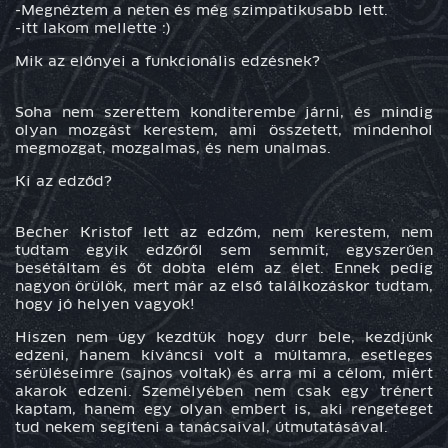
-Megnéztem a neten és még szimpatikusabb lett.
-itt lakom mellette :)
Mik az előnyei a funkcionális edzésnek?
Soha nem szerettem konditerembe járni, és mindig
olyan mozgást kerestem, ami összetett, mindenhol
megmozgat, mozgalmas, és nem unalmas.
Ki az edződ?
Becher
Kristof lett az edzőm, nem kerestem, nem
tudtam egyik edzőről sem semmit, egyszerűen
besétáltam és őt dobta elém az élet. Ennek pedig
nagyon örülök, mert már az első találkozáskor tudtam,
hogy jó helyen vagyok!
Hiszen nem úgy kezdtük hogy durr bele, kezdjünk
edzeni, hanem kíváncsi volt a múltamra, esetleges
sérüléseimre (sajnos voltak) és arra mi a célom, miért
akarok edzeni. Személyében nem csak egy trénert
kaptam, hanem egy olyan embert is, aki rengeteget
tud nekem segíteni a tanácsaival, útmutatásával.