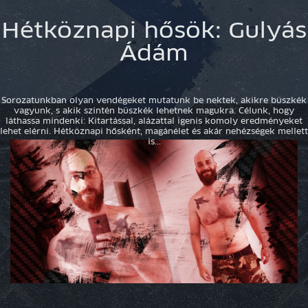
Hétköznapi hősök: Gulyás
Ádám
Sorozatunkban olyan vendégeket mutatunk be nektek, akikre büszkék
vagyunk, s akik szintén büszkék lehetnek magukra. Célunk, hogy
láthassa mindenki: Kitartással, alázattal igenis komoly eredményeket
lehet elérni. Hétköznapi hősként, magánélet és akár nehézségek mellett
is...