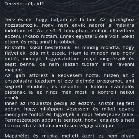
Terveid, céljaid?
Terv és cél hogy tudjam ezt tartani. Az igazsághoz
hozzátartozik, hogy nem egyik napról a másikra
indultam el. Az első 9 hónapban amikor elkezdtem
edzeni, inkább híztam. Ennek egyszerű oka volt. Sokat
ettem, és még annál is többet.
Kristoffal sokat beszéltünk, és mindig mondta, hogy
figyeljek, oda mit eszek, írjam le minden nap hogy
miből, mennyit fogyasztottam, majd megnézzük és
segít benne, de nem igazán tudtam erre rávenni
magam.
Az igazi áttörést a kedvesem hozta, hiszen az ő
unszolására kezdtem el egy életmód programot, ami
segített elindulni, és nekiállni a kalória számlálós
diétának.Ha ez nincs még most is kontroll nélkül
ennék.
Innen az indulástól pedig az edzőm, Kristof segített
abban, hogy miképpen vezessem és miket egyek,
mennyire fontos és figyeljek a napi fehérjebevitelre.
Természetesen abban is segített, hogy legalább a heti
három edzést lelkiismeretesen végigcsináljam.
Magánélet és munka mellett azért ez nem olyan