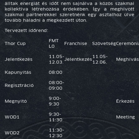
álltak energiát és időt nem sajnálva a közös szakmai
kollektíva létrehozása érdekében. Így a meghívott
szakmai partnerekkel szeretnénk egy asztalhoz ülve
tovább haladni a megkezdett úton.
Tervezett időrend:
FMT
Thor Cup
Franchise
Szövetség
Ceremóni
L0
11.05-
11.05-
Jelentkezés
Jelentkezés
Meghívás
12.03.
12.06.
Kapunyitás
08:00
08:00-
Regisztráció
09:00
9:00-
Megnyitó
Érkezés
9:30
9:30-
WOD1
Meeting
11:30
11:30-
WOD2
12:30