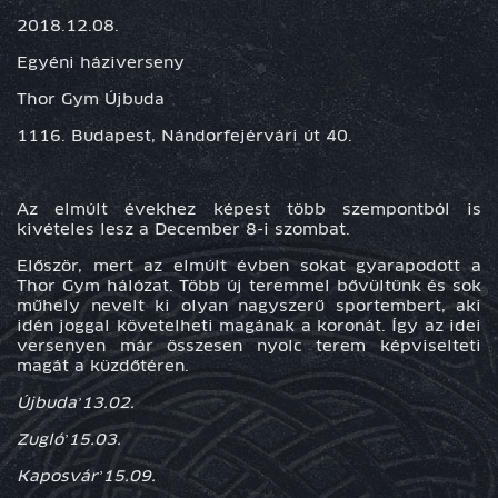
2018.12.08.
Egyéni háziverseny
Thor Gym Újbuda
1116. Budapest, Nándorfejérvári út 40.
Az elmúlt évekhez képest több szempontból is
kivételes lesz a December 8-i szombat.
Először
, mert az elmúlt évben sokat gyarapodott a
Thor Gym hálózat. Több új teremmel bővültünk és sok
műhely nevelt ki olyan nagyszerű sportembert, aki
idén joggal követelheti magának a koronát. Így az idei
versenyen már összesen nyolc terem képviselteti
magát a küzdőtéren.
Újbuda
’13.02.
Zugló
’15.03.
Kaposvár
’15.09.