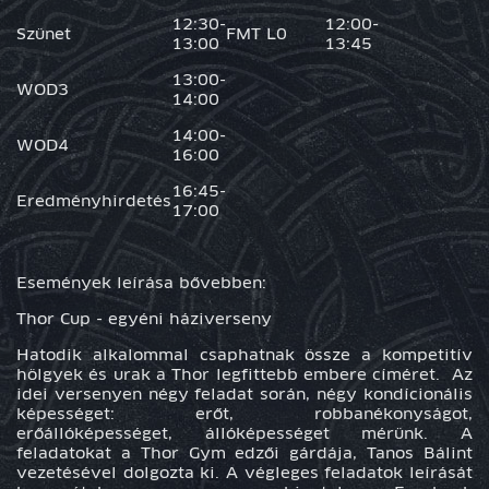
12:30-
12:00-
Szünet
FMT L0
13:00
13:45
13:00-
WOD3
14:00
14:00-
WOD4
16:00
16:45-
Eredményhirdetés
17:00
Események leírása bővebben:
Thor Cup - egyéni háziverseny
Hatodik alkalommal csaphatnak össze a kompetitív
hölgyek és urak a Thor legfittebb embere címéret. Az
idei versenyen négy feladat során, négy kondícionális
képességet: erőt, robbanékonyságot,
erőállóképességet, állóképességet mérünk. A
feladatokat a Thor Gym edzői gárdája, Tanos Bálint
vezetésével dolgozta ki. A végleges feladatok leírását