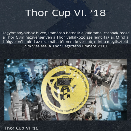
Thor Cup VI. ’18
Hagyományokhoz híven, immáron hatodik alkalommal csapnak össze
a Thor Gym háziversenyén a Thor vállalkozó szellemű tagjai. Mind a
hölgyeknél, mind az uraknál a tét nem kevesebb, mint a megtisztelő
cím viselése: A Thor Legfittebb Embere 2019
Thor Cup VI.’18