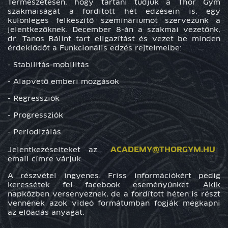
Természetesen, hogy tartani tudjuk a Thor Gym
szakmaiságát a fordított hét edzésein is, egy
különleges felkészítő szemináriumot szervezünk a
jelentkezőknek. December 8-án a szakmai vezetőnk,
dr. Tanos Bálint tart eligazítást és vezet be minden
érdeklődőt a Funkcionális edzés rejtelmeibe:
- Stabilitás-mobilitás
- Alapvető emberi mozgások
- Regressziók
- Progressziók
- Periodizálás
ACADEMY@THORGYM.HU
Jelentkezéseiteket az
email címre várjuk.
A részvétel ingyenes. Friss információkért pedig
keressétek fel facebook eseményünket. Akik
napközben versenyeznek, de a fordított héten is részt
vennének azok videó formátumban fogják megkapni
az előadás anyagát.