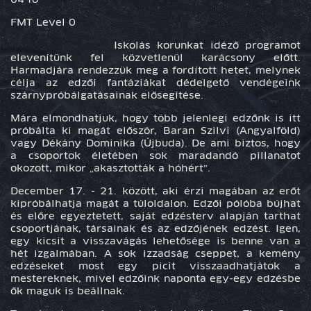
FMT Level 0
Iskolás korunkat idéző programot
elevenítünk fel közvetlenül karácsony előtt.
Harmadjára rendezzük meg a fordított hetet, melynek
célja az edzői fantáziákat dédelgető vendégeink
szárnypróbálgatásainak elősegítése.
Mára elmondhatjuk, hogy több jelenlegi edzőnk is itt
próbálta ki magát először, Baran Szilvi (Angyalföld)
vagy Dékány Dominika (Újbuda). De ami biztos, hogy
a csoportok életében sok maradandó pillanatot
okozott, mikor „akasztották a hóhért”.
December 17. - 21. között, aki érzi magában az erőt
kipróbálhatja magát a túloldalon. Edzői pólóba bújhat
és előre egyeztetett, saját edzésterv alapján tarthat
csoportjának, társainak és az edzőjének edzést. Igen,
egy kicsit a visszavágás lehetősége is benne van a
hét izgalmában. A sok izzadság cseppet, a kemény
edzéseket most egy picit visszaadhatjátok a
mestereknek, mivel edzőink naponta egy-egy edzésbe
ők maguk is beállnak.