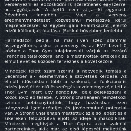
versenyezni és edzősködni is szeretnének egyszerre,
ne aggódjanak. A kettő nem zárja ki egymást.
Bővebben lentebb.) Majd a verseny
eredményhirdetését közvetlenül megelőzve kerül
megrendezésre, az egyben gála kvalifikációt jelentő
edzői különdíjak átadása. (Sokkal bővebben lentebb)
Harmadszor
pedig, ha már ilyen szép számmal
összegyűltünk, akkor a verseny és az FMT Level 0
közben a Thor Gym tulajdonosait várjuk az évzáró
Franchise találkozóra, ahol a meghívottak értékelik az
elmúlt évet és közösen terveznek a következőre.
Mindezek felett szám szerint a
negyedik
témája a
December 8.-i eseménynek a szövetség kérdése. Az
elmúlt időszakban több a szakmát, a funkcionális
edzés jövőjét érintő összefogás kezdeményezője lett a
Thor Gym, mert úgy gondoljuk ideje belekezdeni a
közös jövő építésébe. A Strong Challengen nemzetközi
szinten bebizonyítottuk, hogy hazánkban ezen
irányvonal igen erőteljes és jövőbemutató potenciál
van. A Strong Challengen megtettük az első lépést és a
sikereken felbuzdulva eljött az ideje a másodiknak.
Mindezért meghívjuk a Thor Cup-ra azon szakmai
partnereinket, akik már az első lépésnél mellettünk