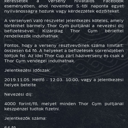
keressétek a verseny hivatalos Facebook
eseményében, ahol november 5.-től naponta egyet
nyilvánosságra hozunk vagy kérdezzétek edzőiteket.
A versenyen való részvétel jelentkezés köteles, amely
történhet bármely Thor Gym pultjánál a nevezési díj
befizetésével. Kizárólag Thor Gym bérlettel
rendelkezők indulhatnak.
Fontos, hogy a verseny résztvevőinek száma limitált:
összesen 64 fő. A helyeket a befizetések sorrendjében
töltjük fel. Az idei Thor Cup zárt háziverseny és csak a
Thor Gym vendégei indulhatnak.
Jelentkezési időszak:
2019.11.05. Hétfő – 12.03. 10:00, vagy a jelentkezési
helyek betelte
Nevezési díj:
4000 forint/fő, melyet minden Thor Gym pultjánál
készpénzel tudtok fizetni.
Jelentkezők száma:
64 fő