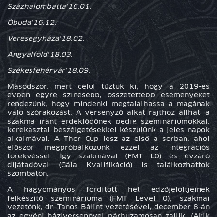
Százhalombatta
’16.01.
Óbuda
’16.12.
Veresegyháza
’18.02.
Angyalföld
’18.03.
Székesfehérvár
’18.09.
Másodszor
, mert célul tűztük ki, hogy a 2019-es
évben egyre színesebb, összetettebb eseményeket
rendezünk, hogy mindenki megtalálhassa a magának
való szórakozást. A versenyző alkat rajthoz állhat, a
szakma iránt érdeklődőnek pedig szemináriumokkal,
kerekasztal beszélgetésekkel készülünk a jeles napok
alkalmával. A Thor Cup lesz az első a sorban, ahol
először megpróbálkozunk ezzel az integrációs
törekvéssel. Így szakmával (FMT L0) és évzáró
díjátadóval (Gála Kvalifikáció) is találkozhattok
szombaton.
A hagyományos fordított hét edzőjelöltjeinek
felkészítő szemináriuma (FMT Level 0), szakmai
vezetőnk, dr. Tanos Bálint vezetésével, december 8-án
az egyéni háziversennyel párhuzamosan zajlik. (Akik