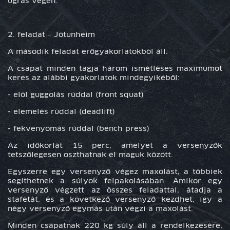
ugrás végén.
2. feladat –
Jötunheim
A második feladat erőgyakorlatokból áll.
A csapat minden tagja három ismétléses maximumot
keres az alábbi gyakorlatok mindegyikéből:
- elöl guggolás rúddal (front squat)
- elemelés rúddal (deadlift)
- fekvenyomás rúddal (bench press)
Az időkorlát 15 perc, amelyet a versenyzők
tetszőlegesen oszthatnak el maguk között.
Egyszerre egy versenyző végez maxolást, a többiek
segíthetnek a súlyok felpakolásában. Amikor egy
versenyző végzett az összes feladattal, átadja a
stafétát, és a következő versenyző kezdhet, így a
négy versenyző egymás után végzi a maxolást.
Minden csapatnak 220 kg súly áll a rendelkezésére,