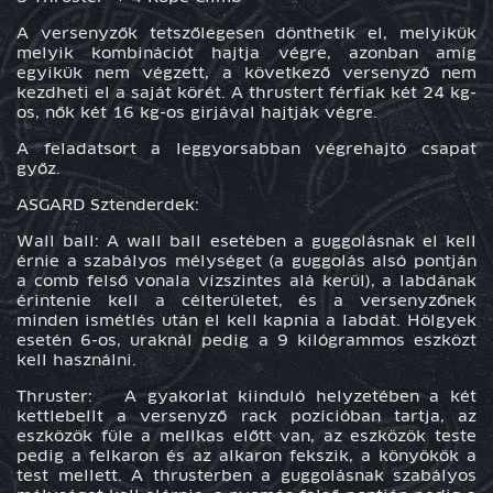
A versenyzők tetszőlegesen dönthetik el, melyikük
melyik kombinációt hajtja végre, azonban amíg
egyikük nem végzett, a következő versenyző nem
kezdheti el a saját körét. A thrustert férfiak két 24 kg-
os, nők két 16 kg-os girjával hajtják végre.
A feladatsort a leggyorsabban végrehajtó csapat
győz.
ASGARD Sztenderdek:
Wall ball: A wall ball esetében a guggolásnak el kell
érnie a szabályos mélységet (a guggolás alsó pontján
a comb felső vonala vízszintes alá kerül), a labdának
érintenie kell a célterületet, és a versenyzőnek
minden ismétlés után el kell kapnia a labdát. Hölgyek
esetén 6-os, uraknál pedig a 9 kilógrammos eszközt
kell használni.
Thruster: A gyakorlat kiinduló helyzetében a két
kettlebellt a versenyző rack pozícióban tartja, az
eszközök füle a mellkas előtt van, az eszközök teste
pedig a felkaron és az alkaron fekszik, a könyökök a
test mellett. A thrusterben a guggolásnak szabályos