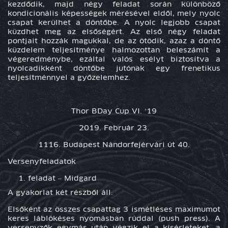
kezdődik, majd négy feladat során különböző
kondicionális képességek mérésével eldől, mely nyolc
csapat kerülhet a döntőbe. A nyolc legjobb csapat
küzdhet meg az elsőségért. Az első négy feladat
pontjait hozzák magukkal, de az ötödik, azaz a döntő
küzdelem teljesítménye halmozottan beleszámít a
végeredménybe, ezáltal valós esélyt biztosítva a
nyolcadikként döntőbe jutónak egy frenetikus
teljesítménnyel a győzelemhez.
Thor BDay Cup VI. ’19
2019. Február 23.
1116. Budapest Nándorfejérvári út 40.
Versenyfeladatok
feladat –
Midgard
A gyakorlat két részből áll.
Elsőként az összes csapattag 3 ismétléses maximumot
keres láblökéses nyomásban rúddal (push press). A
versenyzők egymás után végzik el a kísérleteket, a