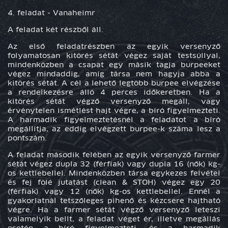
4. feladat -
Vanaheimr
A feladat két részből áll.
Az első feladatrészben az egyik versenyző
folyamatosan kitörés sétát végez saját testsúllyal,
mindenközben a csapat egy másik tagja burpeeket
végez mindaddig, amíg társa nem hagyja abba a
kitörés sétát. A cél a lehető legtöbb burpee elvégzése
a rendelkezésre álló 4 perces időkeretben. Ha a
kitörés sétát végző versenyző megáll, vagy
érvénytelen ismétlést hajt végre, a bíró figyelmezteti.
A harmadik figyelmeztetésnél a feladatot a bíró
megállítja, az eddig elvégzett burpee-k száma lesz a
pontszám.
A feladat második felében az egyik versenyző farmer
sétát végez dupla 32 (férfiak) vagy dupla 16 (nők) kg-
os kettlebellel. Mindenközben társa egykezes felvétel
és fej fölé jutatást (clean & STOH) végez egy 20
(férfiak) vagy 12 (nők) kg-os kettlebellel. Ennél a
gyakorlatnál tetszőleges pihenő és kézcsere hajtható
végre. Ha a farmer sétát végző versenyző leteszi
valamelyik bellt, a feladat véget ér, illetve megállás