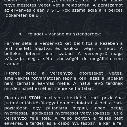
esetén a bíró figyelmezteti, és a harmadik
figyelmeztetés véget vet a feladatnak. A pontszámot
az érvényes clean & STOH-ok száma adja a 4 perces
időkereten belül.
4. feladat –
Vanaheimr
sztenderdek:
Farmer séta: a versenyző két bellt fog a kezében a
test mellett lógatva, és azokkal végzi a sétát. A
belleket letenni nem szabad. A versenyző maga
választja meg a séta sebességét, de megállnia nem
szabad.
Kitörés séta: a versenyző kitöréseket végez,
amelyeknél folyamatosan lépnie kell, azaz a lábakat
nem zárhatja egymás mellé. A hátul lévő térdnek
minden ismétlésnél érintenie kell a talajt.
Clean and STOH: a clean a kettlebell rack pozícióba
juttatása láb közül egyetlen mozdulattal. A bell a rack
pozícióban egy pillanatra megáll, innen pedig
nyomással, láblökéses nyomással vagy lökéssel jut a
versenyző feje fölé. A felső ponton a teljes test
egyenes, a térdek és a csípő nyújtásban, a kar a fej