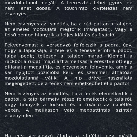
mozdulatlanul megáll. A leeresztés lehet gyors, de
nem lehet dobás. A touch'n'go kivitelezés nem
érvényes.
Nem érvényes az ismétlés, ha a rúd pattan a talajon,
az emelés mozdulata megtörik ("rángatás"), vagy a
felső ponton hiányzik a teljes kiállás és fixáció.
Fekvenyomás: a versenyző felfekszik a padra, úgy,
hogy a lapockája, a feje és a feneke érinti a padot,
talpa pedig teljesen a talajon marad. Kiemeli a
rackből a rudat, majd azt a mellkasra eresztve ott egy
pillanatig megállítja, és egyenesen felnyomja, amíg a
kar nyújtott pozícióba kerül és szemmel láthatóan
mozdulatlanná válik. A hip drive használata
megengedett, de a fenék nem emelkedhet el a padtól.
Nem érvényes az ismétlés, ha a fenék elemelkedik a
padtól, a talp bármely része felemelkedik a talajról,
vagy hiányzik a lockout és a fixáció az ismétlés
végén. A mellkason való megpattintás szintén
érvénytelen.
Ha egy versenyző átadta a stafétát egy másik