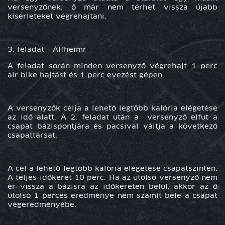
versenyzőnek, ő már nem térhet vissza újabb
kísérleteket végrehajtani.
3. feladat –
Álfheimr
A feladat során minden versenyző végrehajt 1 perc
air bike hajtást és 1 perc evezést gépen.
A versenyzők célja a lehető legtöbb kalória elégetése
az idő alatt. A 2. feladat után a versenyző elfut a
csapat bázispontjára és pacsival váltja a következő
csapattársat.
A cél a lehető legtöbb kalória elégetése csapatszinten.
A teljes időkeret 10 perc. Ha az utolsó versenyző nem
ér vissza a bázisra az időkereten belül, akkor az ő
utolsó 1 perces eredménye nem számít bele a csapat
végeredményébe.