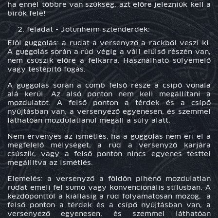
ha ennél többre van szükség, azt előre jelezniük kell a
bírók felé!
feladat -
Jötunheim sztenderdek:
Elöl guggolás: a rudat a versenyző a rackből veszi ki.
A guggolás során a rúd végig a váll elülső részén van,
nem csúszik előre a felkarra. Használható súlyemelő
vagy testépítő fogás.
A guggolás során a comb felső része a csípő vonala
alá kerül. Az alsó ponton nem kell megállítani a
mozdulatot. A felső ponton a térdek és a csípő
nyújtásban van, a versenyező egyenesen, és szemmel
láthatóan mozdulatlanul megáll a súly alatt.
Nem érvényes az ismétlés, ha a guggolás nem éri el a
megfelelő mélységet, a rúd a versenyző karjára
csúszik, vagy a felső ponton nincs egyenes testtel
megállítva az ismétlés.
Elemelés: a versenyző a földön pihenő mozdulatlan
rudat emeli fel sumo vagy konvencionális stílusban. A
kezdőponttól a kiállásig a rúd folyamatosan mozog, a
felső ponton a térdek és a csípő nyújtásban van, a
versenyező egyenesen, és szemmel láthatóan