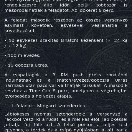
rendelkezésre álló időn belül többször is
megpróbálhatják a feladatot. Az időkeret 5 perc.
A feladat második részében az összes versenyző
egymást követően, egyesével végrehajtja a
következőket:
- 10 egykezes szakítás (snatch) kezenként (♂ 24 kg
/ ♀ 12 kg)
- 100 m evezés,
- 10 dobozra ugrás.
A csapattagok a 3 RM push press zónájából
indulhatnak és a snatch/evezés/dobozra ugrás
hármasa után pacsival válthatják társukat. A második
részhez a Time Cap 8 perc, amelyben a végrehajtás
gyorsasága a helyezés alapja.
feladat –
Midgard
sztenderdek
Láblökéses nyomás sztenderdek: a versenyző a
rackből veszi ki a rudat, és a mellkas elöl, láblökéssel
juttatja fej fölé azt. A felső ponton a teljes test
egyenes, a térdek és a csípő nyújtásban, a két kar a