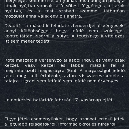
mélységet kell elérnie, a nyomás felső pontján pedig a
lábak nyújtva vannak, a felsőtest függőleges, a karok
nyújtva, és a test szabad szemmel láthatóan
mozdulatlanná válik egy pillanatra.
Deadlift: a második feladat sztenderdjei érvényesek,
annyi különbséggel, hogy lefelé nem szükséges
kontrolláltan kísérni a súlyt. A touch'n'go kivitelezés
itt sem megengedett.
Kötélmászás: a versenyző állásból indul, és vagy csak
kézzel, vagy kézzel és lábbal mászik fel a
meghatározott magasságra (5m). A magasságot jelelő
jelet meg kell érintenie, aztán visszaereszkednie a
talajra. Ugrani sem felfelé sem lefelé nem érvényes.
Jelentkezési határidő: február 17. vasárnap éjfél
Figyeljétek eseményünket, hogy azonnal értesüljetek
a legújabb feladatokról, információkról és hírekről: