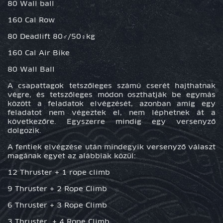
80 Wall ball
160 Cal Row
80 Deadlift 80♂/50♀kg
160 Cal Air Bike
80 Wall Ball
A csapattagok tetszőleges számú cserét hajthatnak
végre, és tetszőleges módon oszthatják be egymás
között a feladatok elvégzését, azonban amíg egy
feladatot nem végeztek el, nem léphetnek át a
következőre. Egyszerre mindig egy versenyző
dolgozik.
A fentiek elvégzése után mindegyik versenyző választ
magának egyet az alábbiak közül:
12 Thruster + 1 rope climb
9 Thruster + 2 Rope Climb
6 Thruster + 3 Rope Climb
3 Thruster + 4 Rope Climb