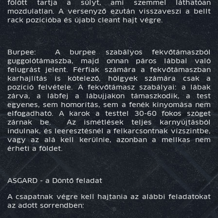
fölött tartja a súlyt, ami szemmel láthatóan
mozdulatlan. A versenyző ezután visszaveszi a bellt
rack pozícióba és újabb cleant hajt végre.
Burpee: A burpee szabályos fekvőtámaszból
guggolótámaszba, majd onnan páros lábbal való
felugrást jelent. Férfiak számára a fekvőtámaszban
karhajlítás is kötelező, hölgyek számára csak a
pozíció felvétele. A fekvőtámasz szabályai: a lábak
zárva, a lábfej a lábujjakon támaszkodik, a test
egyenes, sem homorítás, sem a fenék kinyomása nem
elfogadható. A karok a testtel 30-60 fokos szöget
zárnak be. Az ismétlések teljes karnyújtásból
indulnak, és leeresztésnél a felkarcsontnak vízszintbe,
vagy az alá kell kerülnie, azonban a mellkas nem
érheti a földet.
ASGARD - a Döntő feladat
A csapatnak végre kell hajtania az alábbi feladatokat
az adott sorrendben: