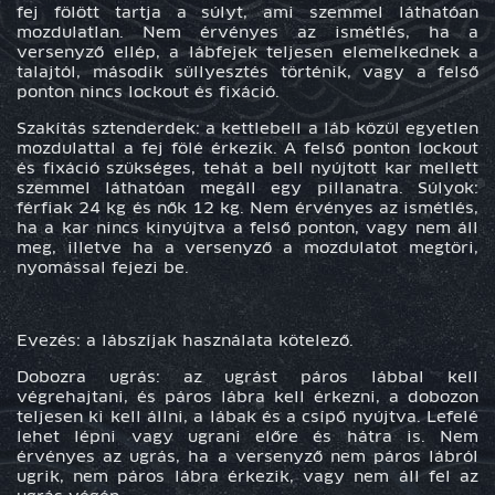
fej fölött tartja a súlyt, ami szemmel láthatóan
mozdulatlan. Nem érvényes az ismétlés, ha a
versenyző ellép, a lábfejek teljesen elemelkednek a
talajtól, második süllyesztés történik, vagy a felső
ponton nincs lockout és fixáció.
Szakítás sztenderdek: a kettlebell a láb közül egyetlen
mozdulattal a fej fölé érkezik. A felső ponton lockout
és fixáció szükséges, tehát a bell nyújtott kar mellett
szemmel láthatóan megáll egy pillanatra. Súlyok:
férfiak 24 kg és nők 12 kg. Nem érvényes az ismétlés,
ha a kar nincs kinyújtva a felső ponton, vagy nem áll
meg, illetve ha a versenyző a mozdulatot megtöri,
nyomással fejezi be.
Evezés: a lábszíjak használata kötelező.
Dobozra ugrás: az ugrást páros lábbal kell
végrehajtani, és páros lábra kell érkezni, a dobozon
teljesen ki kell állni, a lábak és a csípő nyújtva. Lefelé
lehet lépni vagy ugrani előre és hátra is. Nem
érvényes az ugrás, ha a versenyző nem páros lábról
ugrik, nem páros lábra érkezik, vagy nem áll fel az