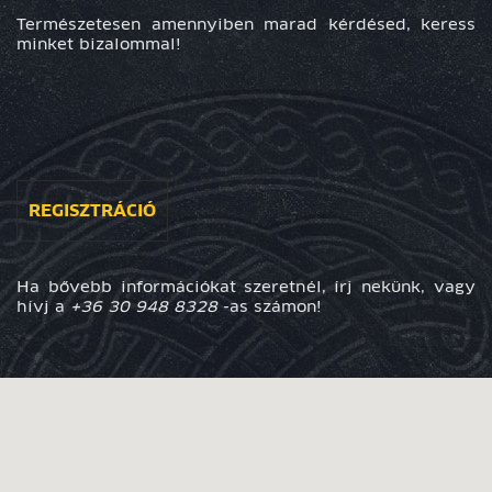
Természetesen amennyiben marad kérdésed, keress
minket bizalommal!
R
E
GISZTRÁCIÓ
Ha bővebb információkat szeretnél, írj nekünk, vagy
hívj a
+36 30 948 8328
-as számon!