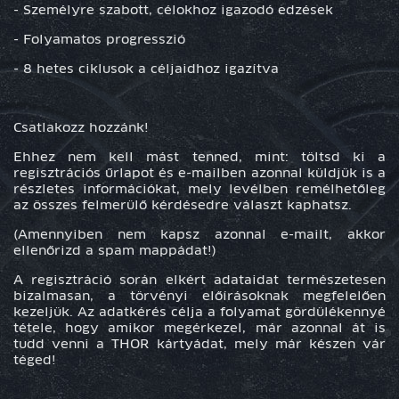
- Személyre szabott, célokhoz igazodó edzések
- Folyamatos progresszió
- 8 hetes ciklusok a céljaidhoz igazítva
Csatlakozz hozzánk!
Ehhez nem kell mást tenned, mint: töltsd ki a
regisztrációs űrlapot és e-mailben azonnal küldjük is a
részletes információkat, mely levélben remélhetőleg
az összes felmerülő kérdésedre választ kaphatsz.
(Amennyiben nem kapsz azonnal e-mailt, akkor
ellenőrizd a spam mappádat!)
A regisztráció során elkért adataidat természetesen
bizalmasan, a törvényi előírásoknak megfelelően
kezeljük. Az adatkérés célja a folyamat gördülékennyé
tétele, hogy amikor megérkezel, már azonnal át is
tudd venni a THOR kártyádat, mely már készen vár
téged!