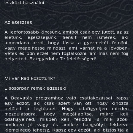
eszközt használni.
Az egészség
A legfontosabb kincsünk, amiből csak egy jutott, az az
életünk, egészségünk. Senkit nem ismerek, aki
lemondana arról, hogy lássa a gyermekét felnőni,
vagy megélhesse mindazt, ami várhat rá a jövőben.
Vétek és bűn ezzel nem foglalkozni, ám más nem fog
helyetted! Ez egyedül a Te felelősséged!
Mi vár Rád közöttünk?
Elsősorban remek edzések!
A Beavatás programhoz való csatlakozással kapsz
egy
edzőt
, aki csak azért van ott, hogy kihozza
belőled a legtöbbet. Hogy odafigyeljen minden
mozdulatodra, hogy megállapítsa, mikre kell
odafigyelned, mikben kell fejlődni, s mik azok,
amikben jó vagy és amikre hangsúlyt fektetve
kiemelkedő lehetsz. Kapsz egy edzőt, aki biztosítja a