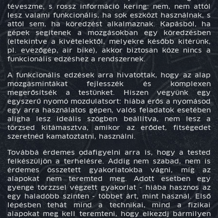
téveszme, s rossz információ kering: nem, nem attól
lesz valami funkcionális, ha sok eszközt használnak, s
attól sem, ha köredzést alkalmaznak. Kapásból, ha
gépek segítenek a mozgásokban egy köredzésben
(eltekintve a kivételektől, melyekre később kitérünk,
pl. evezőgép, air bike), akkor biztosan köze nincs a
funkcionális edzéshez a rendszernek.
A funkcionális edzések arra hivatottak, hogy az alap
mozgásmintákat fejlesszék és komplexen
megerősítsék a testünket. Hiszen vegyünk egy
egyszerű nyomó mozdulatsort: hiába erős a nyomásod
egy arra használatos gépen, valós feladatok esetében
aligha lesz ideális szögben beállítva, nem lesz a
törzsed kitámasztva, amikor az erődet, fitségedet
szeretnéd kamatoztatni, használni.
Továbbá érdemes odafigyelni arra is, hogy a tested
felkészüljön a terhelésre. Addig nem szabad, nem is
érdemes összetett gyakorlatokba vágni, míg az
alapokat nem teremted meg. Adott esetben egy
gyenge törzzsel végzett gyakorlat - hiába hasznos az
egy haladóbb szinten - többet árt, mint használ. Első
lépésben tehát mind a technikai, mind a fizikai
alapokat meg kell teremteni, hogy elkezdj bármilyen