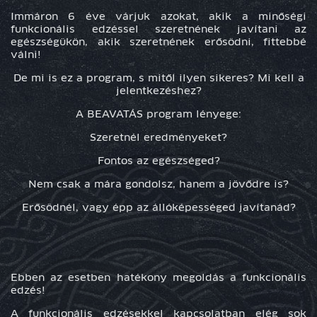
Immáron 6 éve várjuk azokat, akik a minőségi
funkcionális edzéssel szeretnének javítani az
egészségükön, akik szeretnének erősödni, fittebbé
válni!
De mi is ez a program, s mitől ilyen sikeres? Mi kell a
jelentkezéshez?
A BEAVATÁS program lényege:
Szeretnél eredményeket?
Fontos az egészséged?
Nem csak a mára gondolsz, hanem a jövődre is?
Erősödnél, vagy épp az állóképességed javítanád?
Ebben az esetben hatékony megoldás a funkcionális
edzés!
A funkcionális edzésekkel kapcsolatban elég sok