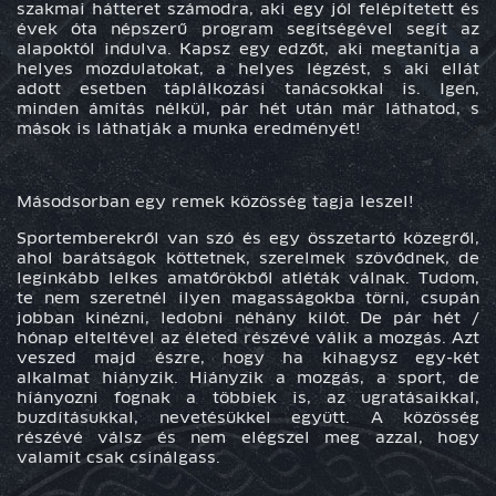
szakmai hátteret számodra, aki egy jól felépítetett és
évek óta népszerű program segítségével segít az
alapoktól indulva. Kapsz egy edzőt, aki megtanítja a
helyes mozdulatokat, a helyes légzést, s aki ellát
adott esetben táplálkozási tanácsokkal is.
Igen,
minden ámítás nélkül, pár hét után már láthatod, s
mások is láthatják a munka eredményét!
Másodsorban egy remek közösség tagja leszel!
Sportemberekről van szó és
egy összetartó közegről
,
ahol barátságok köttetnek, szerelmek szövődnek, de
leginkább lelkes amatőrökből atléták válnak. Tudom,
te nem szeretnél ilyen magasságokba törni, csupán
jobban kinézni, ledobni néhány kilót. De pár hét /
hónap elteltével az életed részévé válik a mozgás. Azt
veszed majd észre, hogy ha kihagysz egy-két
alkalmat hiányzik. Hiányzik a mozgás, a sport, de
hiányozni fognak a többiek is, az ugratásaikkal,
buzdításukkal, nevetésükkel együtt. A közösség
részévé válsz és nem elégszel meg azzal, hogy
valamit csak csinálgass.