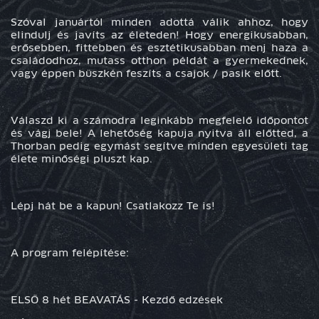
Szóval januártól minden adottá válik ahhoz, hogy
elindulj és javíts az életeden! Hogy energikusabban,
erősebben, fittebben és esztétikusabban menj haza a
családodhoz, mutass otthon példát a gyermekednek,
vagy éppen büszkén feszíts a csajok / pasik előtt.
Válaszd ki a számodra leginkább megfelelő időpontot
és vágj bele! A lehetőség kapuja nyitva áll előtted, a
Thorban pedig egymást segítve minden egyesületi tag
élete minőségi pluszt kap.
Lépj hát be a kapun! Csatlakozz Te is!
A program felépítése:
ELSŐ 8 hét BEAVATÁS - Kezdő edzések