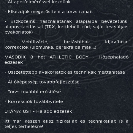
- Állapotfelméréssel kezdünk
- Elkezdjük megerősíteni a törzs izmait
- Eszközeink használatának alapjaiba bevezetünk,
alapos tanítással (TRX, kettlebell, rúd, saját testsúlyos
gyakorlatok)
- Mobilizáció, tartáshibák kijavítása,
korrekciók (ülőmunka, derékfájdalmak...)
MÁSODIK 8 hét ATHLETIC BODY - Középhaladó
edzések
- Összetettebb gyakorlatok és technikák megtanítása
- Állóképesség továbbfejlesztése
- Törzs további erősítése
- Korrekciók továbbvitele
UTÁNA: UST - Haladó edzések
Itt már készen állsz fizikailag és technikailag is a
teljes terhelésre!