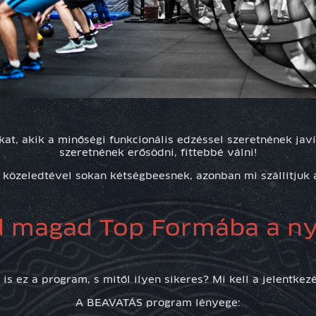
at, akik a minőségi funkcionális edzéssel szeretnének javí
szeretnének erősödni, fittebbé válni!
 közeledtével sokan kétségbeesnek, azonban mi szállítjuk 
 magad Top Formába a ny
 is ez a program, s mitől ilyen sikeres? Mi kell a jelentkez
A BEAVATÁS program lényege: