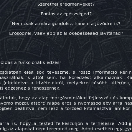
Szeretnél eredményeket?
Fontos az egészséged?
Nem csak a mára gondolsz, hanem a jövődre is?
Erősödnél, vagy épp az állóképességed javítanád?
ldás a funkcionális edzés!
csolatban elég sok téveszme, s rossz információ keri
 használnak, s attól sem, ha köredzést alkalmaznak. K
eltekintve a kivételektől, melyekre később kitérünk, 
lis edzéshez a rendszernek.
vatottak, hogy az alap mozgásmintákat fejlesszék és komp
yomó mozdulatsort: hiába erős a nyomásod egy arra hasz
zögben beállítva, nem lesz a törzsed kitámasztva, amikor 
arra is, hogy a tested felkészüljön a terhelésre. Add
 míg az alapokat nem teremted meg. Adott esetben egy gyen