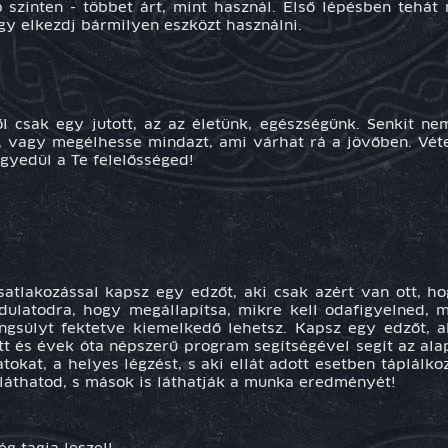
szinten - többet árt, mint használ. Első lépésben tehát m
gy elkezdj bármilyen eszközt használni.
l csak egy jutott, az az életünk, egészségünk. Senkit ne
, vagy megélhesse mindazt, ami várhat rá a jövőben. Véte
gyedül a Te felelősséged!
satlakozással kapsz egy
edzőt
, aki csak azért van ott, h
latodra, hogy megállapítsa, mikre kell odafigyelned, mi
súlyt fektetve kiemelkedő lehetsz. Kapsz egy edzőt, ak
ett és évek óta népszerű program segítségével segít az ala
okat, a helyes légzést, s aki ellát adott esetben táplálkoz
 láthatod, s mások is láthatják a munka eredményét!