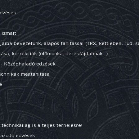
edzések
 izmait
aiba bevezetünk, alapos tanítással (TRX, kettlebell, rúd, s
ítása, korrekciók (ülőmunka, derékfájdalmak...)
- Középhaladó edzések
technikák megtanítása
e
 technikailag is a teljes terhelésre!
igazodó edzések