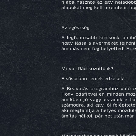
hiába hasznos az egy haladóbb 
alapokat meg kell teremteni, ho
Az egészség
A legfontosabb kincsünk, amibő
hogy lássa a gyermekét felnőni
ám más nem fog helyetted! Ez e
Mi vár Rád közöttünk?
Elsősorban remek edzések!
A Beavatás programhoz való c
Hogy odafigyeljen minden mozdu
amikben jó vagy és amikre hang
számodra, aki egy jól felépítet
aki megtanítja a helyes mozdulat
ámítás nélkül, pár hét után már