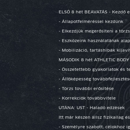
ELSŐ 8 hét BEAVATÁS - Kezdő 
- Állapotfelméréssel kezdünk
- Elkezdjük megerősíteni a törzs
- Eszközeink használatának alapj
- Mobilizáció, tartáshibák kijav
MÁSODIK 8 hét ATHLETIC BODY 
- Összetettebb gyakorlatok és 
- Állóképesség továbbfejlesztés
- Törzs további erősítése
- Korrekciók továbbvitele
UTÁNA: UST - Haladó edzések
Itt már készen állsz fizikailag és
- Személyre szabott, célokhoz 