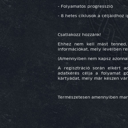
- Folyamatos progresszió
- 8 hetes ciklusok a céljaidhoz i
Csatlakozz hozzánk!
Ehhez nem kell mást tenned, m
információkat, mely levélben re
(Amennyiben nem kapsz azonnal 
A regisztráció során elkért a
adatkérés célja a folyamat g
kártyádat, mely már készen vár
Természetesen amennyiben mara