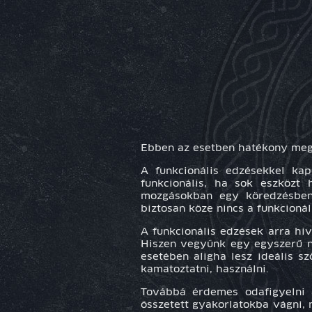
Ebben az esetben hatékony mego
A funkcionális edzésekkel kap
funkcionális, ha sok eszközt
mozgásokban egy köredzésben (
biztosan köze nincs a funkcioná
A funkcionális edzések arra hi
Hiszen vegyünk egy egyszerű n
esetében aligha lesz ideális s
kamatoztatni, használni.
Továbbá érdemes odafigyelni 
összetett gyakorlatokba vágni,