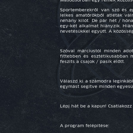
Másodsorban egy remek közösség
Sportemberekről van szó és
e
lelkes amatőrökből atléták vál
néhány kilót. De pár hét / hón
egy-két alkalmat hiányzik. Hián
nevetésükkel együtt. A közösség
Szóval márciustól minden adot
fittebben és esztétikusabban
feszíts a csajok / pasik előtt.
Válaszd ki a számodra leginkább
egymást segítve minden egyesüle
Lépj hát be a kapun! Csatlakozz 
A program felépítése: