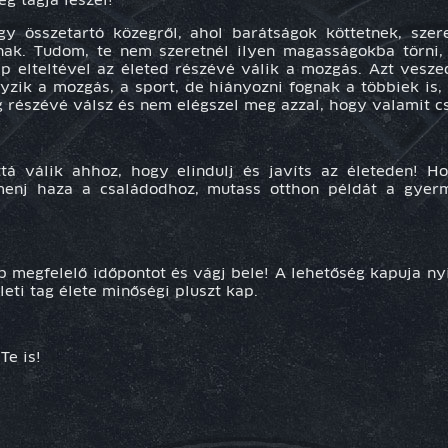
 tagja leszel!
gy összetartó közegről
, ahol barátságok köttetnek, sze
nak. Tudom, te nem szeretnél ilyen magasságokba törni,
ap elteltével az életed részévé válik a mozgás. Azt vesz
yzik a mozgás, a sport, de hiányozni fognak a többiek is, 
 részévé válsz és nem elégszel meg azzal, hogy valamit cs
tá válik ahhoz, hogy elindulj és javíts az életeden! H
 menj haza a családodhoz, mutass otthon példát a gye
 megfelelő időpontot és vágj bele! A lehetőség kapuja nyi
ti tag élete minőségi pluszt kap.
Te is!