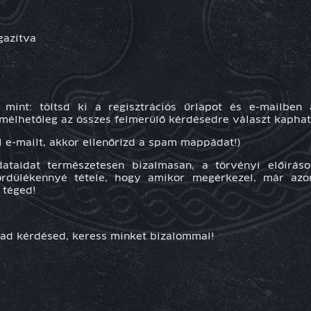
gazítva
int: töltsd ki a regisztrációs űrlapot és e-mailben 
mélhetőleg az összes felmerülő kérdésedre választ kaphat
e-mailt, akkor ellenőrizd a spam mappádat!)
dataidat természetesen bizalmasan, a törvényi előírás
ördülékennyé tétele, hogy amikor megérkezel, már az
 téged!
d kérdésed, keress minket bizalommal!