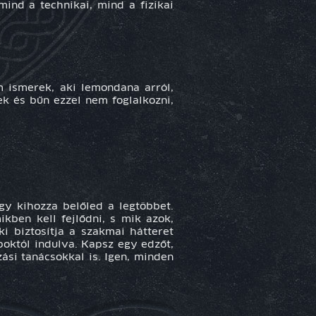
ind a technikai, mind a fizikai
m ismerek, aki lemondana arról,
k és bűn ezzel nem foglalkozni,
ogy kihozza belőled a legtöbbet.
kben kell fejlődni, s mik azok,
i biztosítja a szakmai hátteret
poktól indulva. Kapsz egy edzőt,
ási tanácsokkal is.
Igen, minden