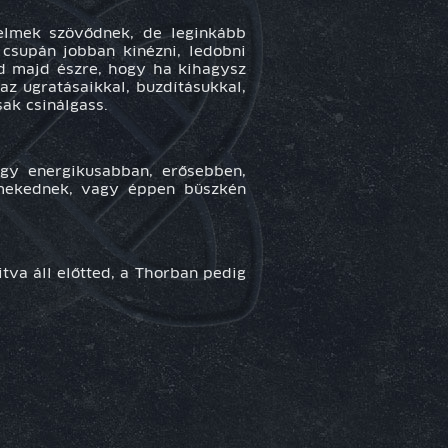
relmek szövődnek, de leginkább
 csupán jobban kinézni, ledobni
ed majd észre, hogy ha kihagysz
az ugratásaikkal, buzdításukkal,
ak csinálgass.
ogy energikusabban, erősebben,
rmekednek, vagy éppen büszkén
tva áll előtted, a Thorban pedig