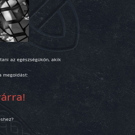
tani az egészségükön, akik
a megoldást:
árra!
éshez?