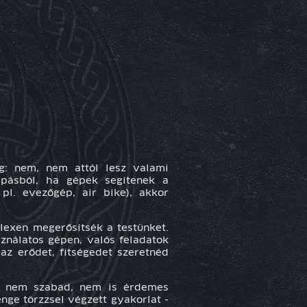
ng: nem, nem attól lesz valami
apásból, ha gépek segítenek a
pl. evezőgép, air bike), akkor
lexen megerősítsék a testünket.
nálatos gépen, valós feladatok
az erődet, fitségedet szeretnéd
ig nem szabad, nem is érdemes
ge törzzsel végzett gyakorlat -