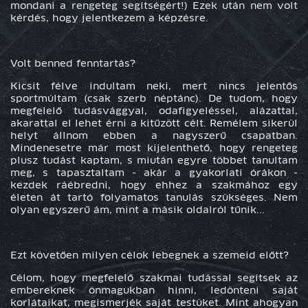
mondani a rengeteg segítségért!) Ezek után nem volt
kérdés, hogy jelentkezem a képzésre.
Volt benned fenntartás?
Kicsit félve indultam neki, mert nincs jelentős
sportmúltam (csak szerb néptánc). De tudom, hogy
megfelelő tudásvággyal, odafigyeléssel, alázattal,
akarattal el lehet érni a kitűzött célt. Remélem sikerül
helyt állnom ebben a nagyszerű csapatban.
Mindenesetre már most kijelenthető, hogy rengeteg
plusz tudást kaptam, s miután egyre többet tanultam
meg, s tapasztaltam - akár a gyakorlati órákon -
kezdek ráébredni, hogy ehhez a szakmához egy
életen át tartó folyamatos tanulás szükséges. Nem
olyan egyszerű ám, mint a másik oldalról tűnik...
Ezt követően milyen célok lebegnek a szemeid előtt?
Célom, hogy megfelelő szakmai tudással segítsek az
embereknek önmagukban hinni, ledönteni saját
korlátaikat, megismerjék saját testüket. Mint ahogyan