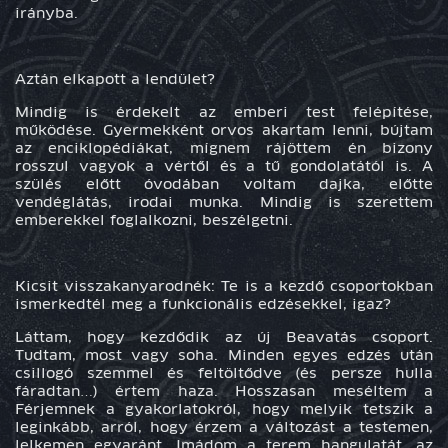
irányba.
Aztán elkapott a lendület?
Mindig is érdekelt az emberi test felépítése,
működése. Gyermekként orvos akartam lenni, bújtam
az enciklopédiákat, mígnem rájöttem én bizony
rosszul vagyok a vértől és a tű gondolatától is. A
szülés előtt óvodában voltam dajka, előtte
vendéglátás, irodai munka. Mindig is szerettem
emberekkel foglalkozni, beszélgetni.
Kicsit visszakanyarodnék: Te is a kezdő csoportokban
ismerkedtél meg a funkcionális edzésekkel, igaz?
Láttam, hogy kezdődik az új Beavatás csoport.
Tudtam, most vagy soha. Minden egyes edzés után
csillogó szemmel és feltöltődve (és persze hulla
fáradtan…) értem haza. Hosszasan meséltem a
Férjemnek a gyakorlatokról, hogy melyik tetszik a
leginkább, arról, hogy érzem a változást a testemen,
lelkemen egyaránt. Imádom a terem hangulatát, az