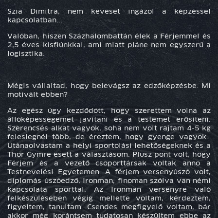
Szia Dimitra, nem keveset ingázol a képzéssel
kapcsolatban...
Valóban, hiszen Százhalombattán élek a Férjemmel és
2,5 éves kisfiúnkkal, ami miatt pláne nem egyszerű a
logisztika.
Mégis vállaltad, hogy belevágsz az edzőképzésbe. Mi
motivált ebben?
Az egész úgy kezdődött, hogy szerettem volna az
állóképességemet javítani és a testemet erősíteni.
Szerencsés alkat vagyok, soha nem volt rajtam 4-5 kg
feleslegnél több, de éreztem, hogy gyenge vagyok.
Utánaolvastam a helyi sportolási lehetőségeknek és a
Thor Gymre esett a választásom. Plusz pont volt, hogy
Férjem és a vezető csoporttársak voltak anno a
Testnevelési Egyetemen. A férjem versenyúszó volt,
diplomás úszóedző, Ironman, finoman szólva van némi
kapcsolata sporttal. Az Ironman versenyre való
felkészülésében végig mellette voltam, kérdeztem,
figyeltem, tanultam. Csendes megfigyelő voltam, bár
akkor még korántsem tudatosan készültem ebbe az