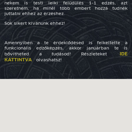
nekem is testi lelki felüdülés 1-1 edzés, azt
szeretném, ha minél több embert hozzá tudnék
juttatni ehhez az érzéshez.
Sok sikert kívánunk ehhez!
Amennyiben a te érdeklődésed is felkeltette a
funkcionális edzőképzés, akkor januárban te is
IDE
bővítheted a tudásod! Részleteket
KATTINTVA
olvashatsz!