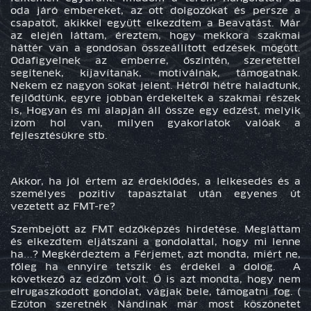
oda járó embereket, az ott dolgozókat és persze a
csapatot, akikkel együtt elkezdtem a Beavatást. Már
az elején láttam, éreztem, hogy mekkora szakmai
háttér van a gondosan összeállított edzések mögött.
Odafigyelnek az emberre, őszintén, szeretettel
segítenek, kijavítanak, motiválnak, támogatnak.
Nekem ez nagyon sokat jelent. Hétről hétre haladtunk,
fejlődtünk, egyre jobban érdekeltek a szakmai részek
is, Hogyan és mi alapján áll össze egy edzést, melyik
izom hol van, milyen gyakorlatok valóak a
fejlesztésükre stb.
Akkor, ha jól értem az érdeklődés, a lelkesedés és a
személyes pozitív tapasztalat után egyenes út
vezetett az FMT-re?
Szembejött az FMT edzőképzés hirdetése. Megláttam
és elkezdtem eljátszani a gondolattal, hogy mi lenne
ha…? Megkérdeztem a Férjemet, azt mondta, miért ne,
főleg ha ennyire tetszik és érdekel a dolog. A
következő az edzőm volt. Ő is azt mondta, hogy nem
elrugaszkodott gondolat, vágjak bele, támogatni fog. (
Ezúton szeretnék Nándinak már most köszönetet